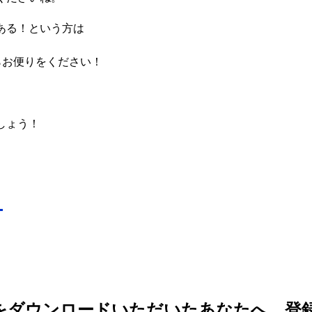
ある！という方は
らお便りをください！
しょう！
！
er’s Packをダウンロードいただいたあなたへ…