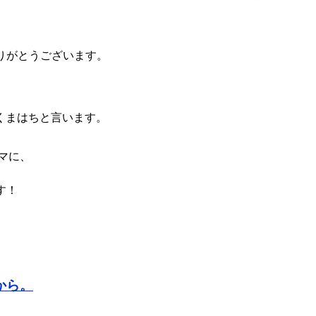
りがとうございます。
を作成したくまはちと言います。
マに、
す！
から。