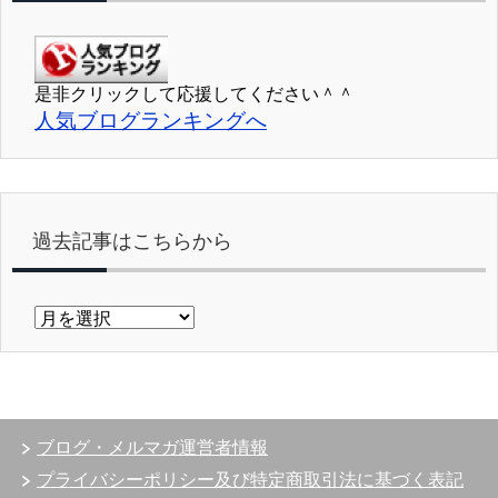
是非クリックして応援してください＾＾
人気ブログランキングへ
過去記事はこちらから
過
去
記
事
は
こ
ブログ・メルマガ運営者情報
ち
ら
プライバシーポリシー及び特定商取引法に基づく表記