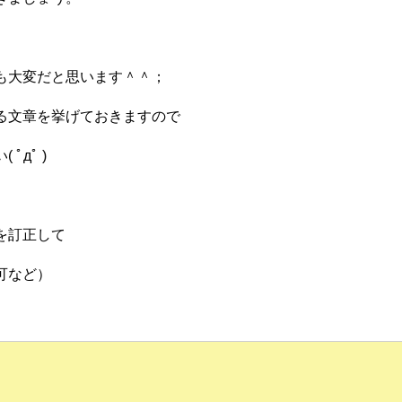
も大変だと思います＾＾；
る文章を挙げておきますので
дﾟ )
を訂正して
可など）