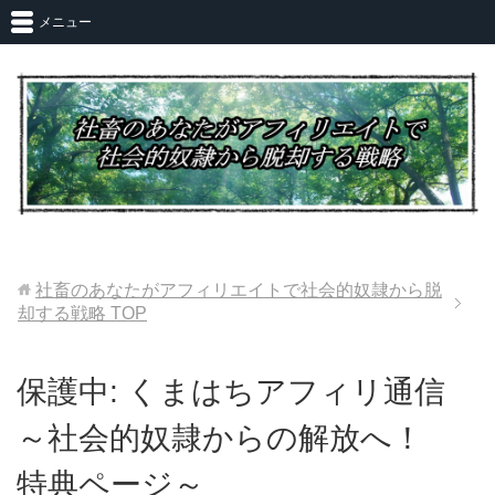
メニュー
社畜のあなたがアフィリエイトで社会的奴隷から脱
却する戦略
TOP
保護中: くまはちアフィリ通信
～社会的奴隷からの解放へ！
特典ページ～