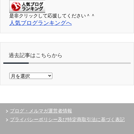
是非クリックして応援してください＾＾
人気ブログランキングへ
過去記事はこちらから
過
去
記
事
は
こ
ブログ・メルマガ運営者情報
ち
ら
プライバシーポリシー及び特定商取引法に基づく表記
か
ら