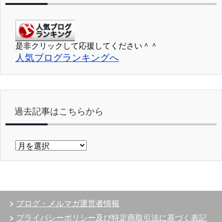
是非クリックして応援してください＾＾
人気ブログランキングへ
過去記事はこちらから
過
去
記
事
は
こ
ブログ・メルマガ運営者情報
ち
ら
プライバシーポリシー及び特定商取引法に基づく表記