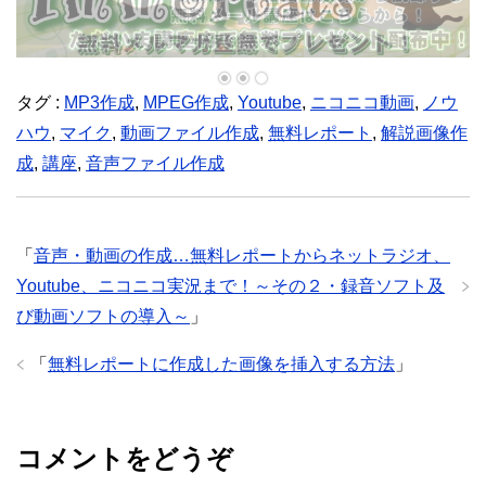
タグ :
MP3作成
,
MPEG作成
,
Youtube
,
ニコニコ動画
,
ノウ
ハウ
,
マイク
,
動画ファイル作成
,
無料レポート
,
解説画像作
成
,
講座
,
音声ファイル作成
「
音声・動画の作成…無料レポートからネットラジオ、
Youtube、ニコニコ実況まで！～その２・録音ソフト及
び動画ソフトの導入～
」
「
無料レポートに作成した画像を挿入する方法
」
コメントをどうぞ