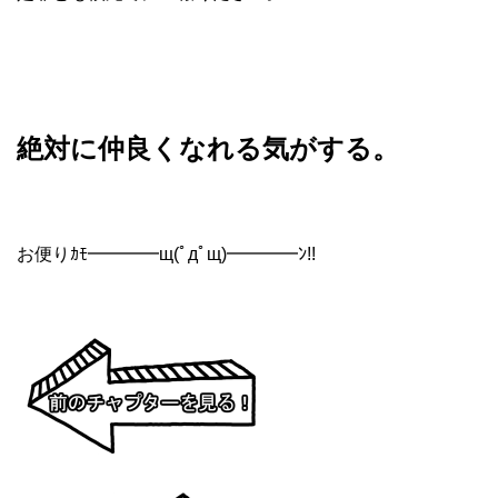
絶対に仲良くなれる気がする。
お便りｶﾓ━━━━щ(ﾟдﾟщ)━━━━ﾝ!!