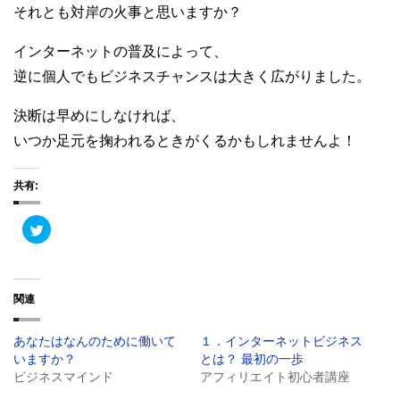
それとも対岸の火事と思いますか？
インターネットの普及によって、
逆に個人でもビジネスチャンスは大きく広がりました。
決断は早めにしなければ、
いつか足元を掬われるときがくるかもしれませんよ！
共有:
ク
リ
ッ
ク
し
て
T
関連
w
i
t
t
あなたはなんのために働いて
１．インターネットビジネス
e
r
いますか？
とは？ 最初の一歩
で
共
ビジネスマインド
アフィリエイト初心者講座
有
(