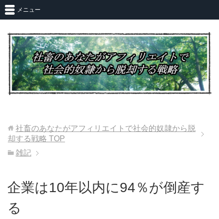
メニュー
社畜のあなたがアフィリエイトで社会的奴隷から脱
却する戦略
TOP
雑記
企業は10年以内に94％が倒産す
る