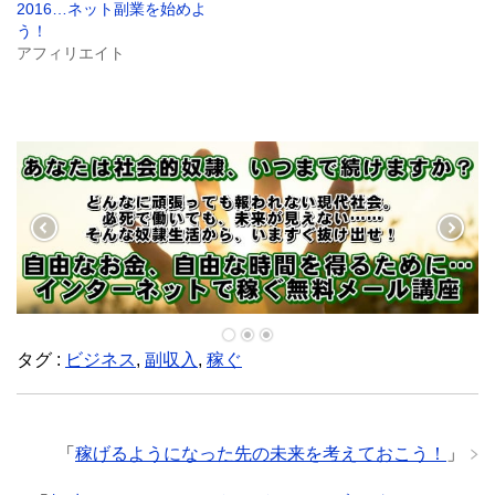
2016…ネット副業を始めよ
新
し
う！
い
ウ
アフィリエイト
ィ
ン
ド
ウ
で
開
き
ま
す
)
タグ :
ビジネス
,
副収入
,
稼ぐ
「
稼げるようになった先の未来を考えておこう！
」