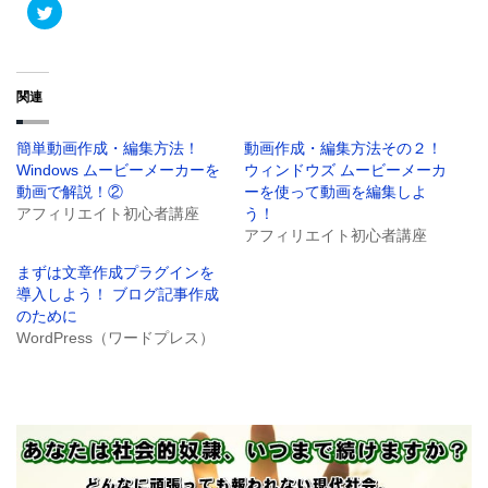
ク
リ
ッ
ク
し
て
T
関連
w
i
t
t
簡単動画作成・編集方法！
動画作成・編集方法その２！
e
r
Windows ムービーメーカーを
ウィンドウズ ムービーメーカ
で
共
動画で解説！②
ーを使って動画を編集しよ
有
アフィリエイト初心者講座
う！
(
新
アフィリエイト初心者講座
し
い
ウ
まずは文章作成プラグインを
ィ
導入しよう！ ブログ記事作成
ン
ド
のために
ウ
で
WordPress（ワードプレス）
開
き
ま
す
)