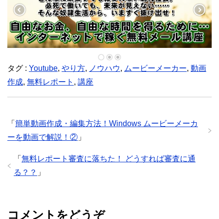
タグ :
Youtube
,
やり方
,
ノウハウ
,
ムービーメーカー
,
動画
作成
,
無料レポート
,
講座
「
簡単動画作成・編集方法！Windows ムービーメーカ
ーを動画で解説！②
」
「
無料レポート審査に落ちた！ どうすれば審査に通
る？？
」
コメントをどうぞ