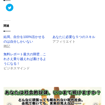
ク
リ
ッ
ク
し
て
T
関連
w
i
t
t
結局、自分を100%活かせる
あなたに必要な５つのスキル
e
r
のは自分しかいない
アフィリエイト
で
共
雑記
有
(
無料レポート最大の障壁…こ
新
し
れさえ乗り越えれば書けるよ
い
ウ
うになる！
ィ
ビジネスマインド
ン
ド
ウ
で
開
き
ま
す
)