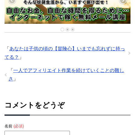
「
あなたは子供の頃の【冒険心】いまでも忘れずに持っ
てる？
」
「
一人でアフィリエイト作業を続けていくことの難し
さ
」
コメントをどうぞ
名前
(必須)