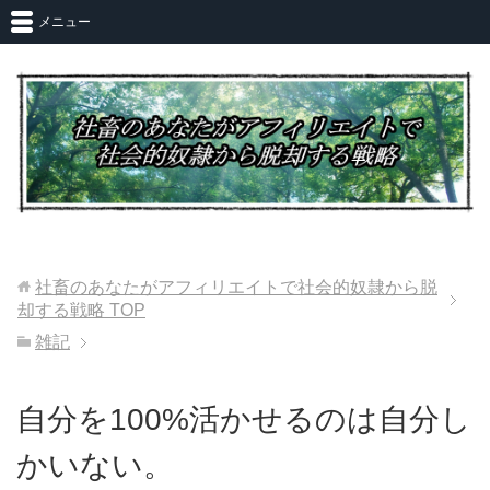
メニュー
社畜のあなたがアフィリエイトで社会的奴隷から脱
却する戦略
TOP
雑記
自分を100%活かせるのは自分し
かいない。