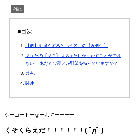
雑記
■目次
【個】を強くするという名目の【没個性】
あなたの【良さ】はあなたしか活かすことができ
ない。 あなたは夢とか野望を持っていますか？
共有:
関連
シーゴートーなーんてーーーー
くそくらえだ！！！！！！( ﾟдﾟ )