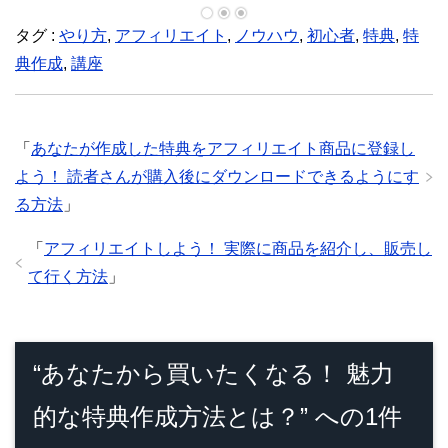
ウ
ィ
タグ :
ン
やり方
,
アフィリエイト
,
ノウハウ
,
初心者
,
特典
,
特
ド
ウ
典作成
,
講座
で
開
き
ま
す
)
「
あなたが作成した特典をアフィリエイト商品に登録し
よう！ 読者さんが購入後にダウンロードできるようにす
る方法
」
「
アフィリエイトしよう！ 実際に商品を紹介し、販売し
て行く方法
」
“あなたから買いたくなる！ 魅力
的な特典作成方法とは？” への1件