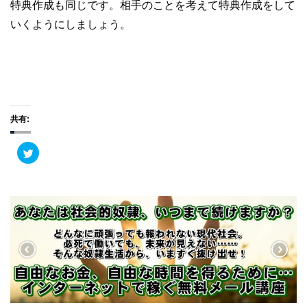
特典作成も同じです。相手のことを考えて特典作成をして
いくようにしましょう。
共有:
ク
リ
ッ
ク
し
て
T
w
i
t
t
e
r
で
共
有
(
新
し
い