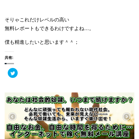
そりゃこれだけレベルの高い
無料レポートもできるわけですよね…。
僕も精進したいと思います＾＾；
共有:
ク
リ
ッ
ク
し
て
T
w
i
t
t
e
r
で
共
有
(
新
し