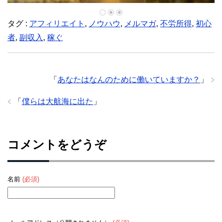
い
ウ
ィ
タグ :
ン
アフィリエイト
,
ノウハウ
,
メルマガ
,
不労所得
,
初心
ド
ウ
者
,
副収入
,
稼ぐ
で
開
き
ま
す
)
「
あなたはなんのために働いていますか？
」
「
僕らは大航海に出た
」
コメントをどうぞ
名前
(必須)