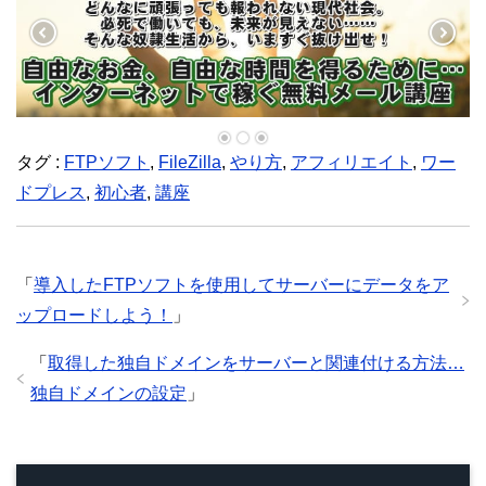
タグ :
FTPソフト
,
FileZilla
,
やり方
,
アフィリエイト
,
ワー
ドプレス
,
初心者
,
講座
「
導入したFTPソフトを使用してサーバーにデータをア
ップロードしよう！
」
「
取得した独自ドメインをサーバーと関連付ける方法…
独自ドメインの設定
」