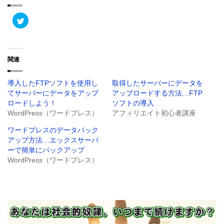
ク
リ
ッ
ク
し
て
T
関連
w
i
t
t
導入したFTPソフトを使用し
取得したサーバーにデータを
e
r
てサーバーにデータをアップ
アップロードする方法…FTP
で
共
ロードしよう！
ソフトの導入
有
WordPress（ワードプレス）
アフィリエイト初心者講座
(
新
し
ワードプレスのデータバック
い
ウ
アップ方法…エックスサーバ
ィ
ーで簡単にバックアップ
ン
ド
WordPress（ワードプレス）
ウ
で
開
き
ま
す
)