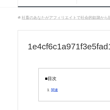
社畜のあなたがアフィリエイトで社会的奴隷から
1e4cf6c1a971f3e5fa
■目次
関連