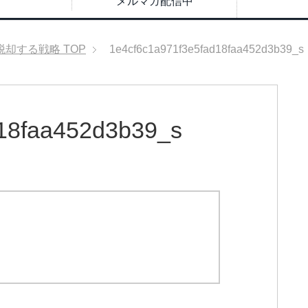
メルマガ配信中
脱却する戦略
TOP
1e4cf6c1a971f3e5fad18faa452d3b39_s
d18faa452d3b39_s