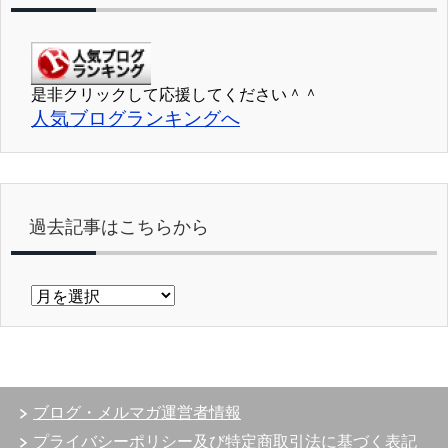
是非クリックして応援してください＾＾
人気ブログランキングへ
過去記事はこちらから
過
去
記
事
は
こ
ブログ・メルマガ運営者情報
ち
ら
プライバシーポリシー及び特定商取引法に基づく表記