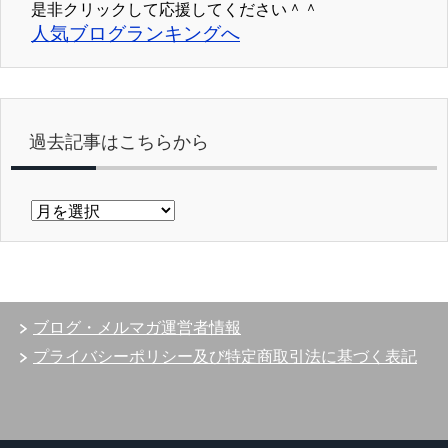
是非クリックして応援してください＾＾
人気ブログランキングへ
過去記事はこちらから
過
去
記
事
は
こ
ブログ・メルマガ運営者情報
ち
ら
プライバシーポリシー及び特定商取引法に基づく表記
か
ら