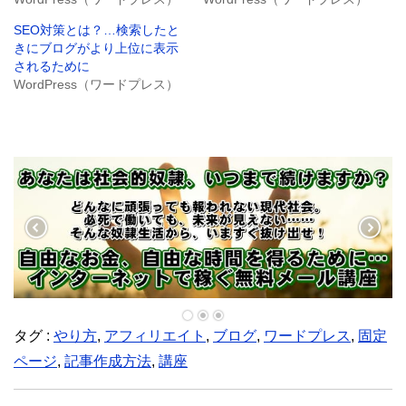
(
新
し
SEO対策とは？…検索したと
い
ウ
きにブログがより上位に表示
ィ
されるために
ン
ド
WordPress（ワードプレス）
ウ
で
開
き
ま
す
)
タグ :
やり方
,
アフィリエイト
,
ブログ
,
ワードプレス
,
固定
ページ
,
記事作成方法
,
講座