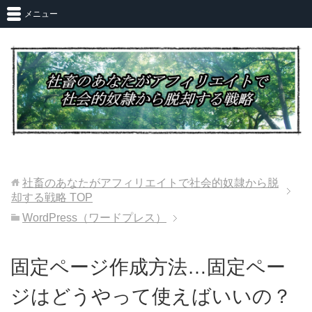
メニュー
社畜のあなたがアフィリエイトで社会的奴隷から脱
却する戦略
TOP
WordPress（ワードプレス）
固定ページ作成方法…固定ペー
ジはどうやって使えばいいの？