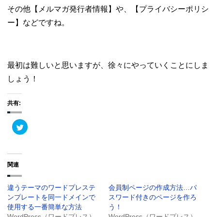
その他【メルマガ発行者情報】や、【プライバシーポリシ
ー】などですね。
最初は難しいと思いますが、徐々にやっていくことにしま
しょう！
共有:
ク
リ
ッ
ク
し
て
T
関連
w
i
t
t
違うテーマのワードプレステ
会員制ページの作成方法…パ
e
r
ンプレートを同一ドメインで
スワード付きのページを作ろ
で
共
使用する一番簡単な方法
う！
有
WordPress（ワードプレス）
WordPress（ワードプレス）