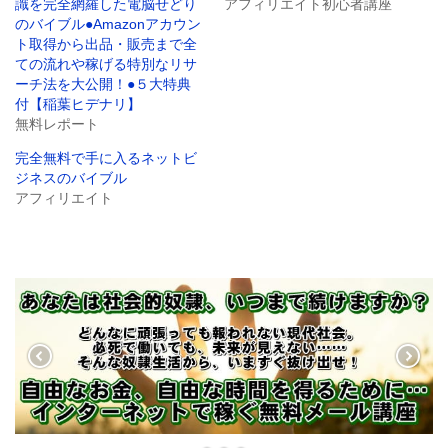
識を完全網羅した電脳せどり
アフィリエイト初心者講座
(
新
のバイブル●Amazonアカウン
し
い
ト取得から出品・販売まで全
ウ
ての流れや稼げる特別なリサ
ィ
ン
ーチ法を大公開！●５大特典
ド
ウ
付【稲葉ヒデナリ】
で
無料レポート
開
き
ま
完全無料で手に入るネットビ
す
)
ジネスのバイブル
アフィリエイト