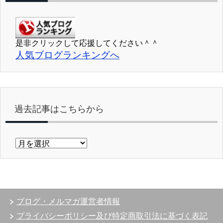
是非クリックして応援してください＾＾
人気ブログランキングへ
過去記事はこちらから
過
去
記
事
は
こ
ブログ・メルマガ運営者情報
ち
ら
プライバシーポリシー及び特定商取引法に基づく表記