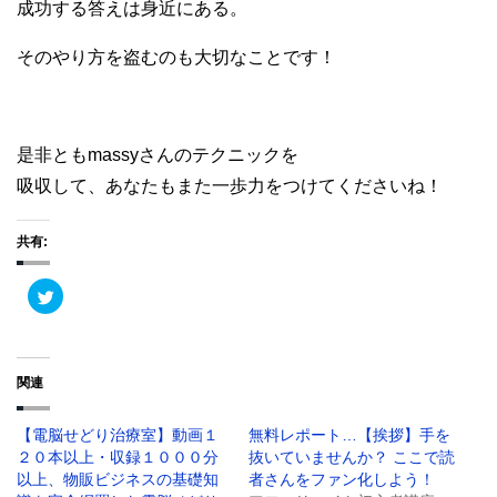
成功する答えは身近にある。
そのやり方を盗むのも大切なことです！
是非ともmassyさんのテクニックを
吸収して、あなたも
また一歩力をつけてくださいね！
共有:
ク
リ
ッ
ク
し
て
T
関連
w
i
t
t
【電脳せどり治療室】動画１
無料レポート…【挨拶】手を
e
r
２０本以上・収録１０００分
抜いていませんか？ ここで読
で
共
以上、物販ビジネスの基礎知
者さんをファン化しよう！
有