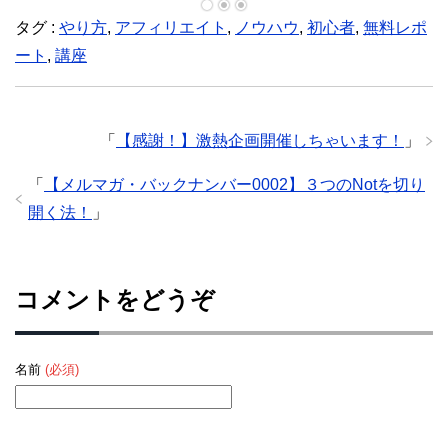
タグ :
やり方
,
アフィリエイト
,
ノウハウ
,
初心者
,
無料レポ
ート
,
講座
「
【感謝！】激熱企画開催しちゃいます！
」
「
【メルマガ・バックナンバー0002】３つのNotを切り
開く法！
」
コメントをどうぞ
名前
(必須)