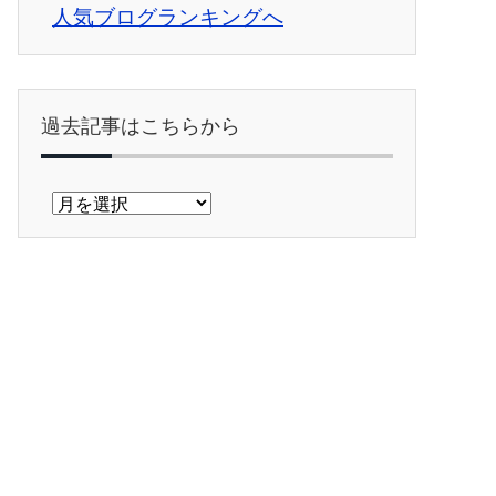
人気ブログランキングへ
過去記事はこちらから
過
去
記
事
は
こ
ち
ら
か
ら