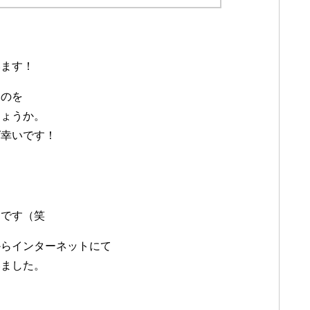
います！
うのを
しょうか。
ば幸いです！
んです（笑
からインターネットにて
いました。