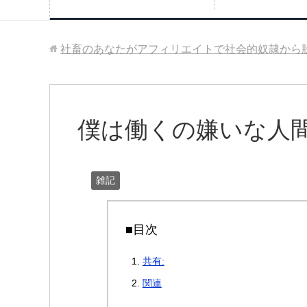
社畜のあなたがアフィリエイトで社会的奴隷から
僕は働くの嫌いな人
雑記
■目次
共有:
関連