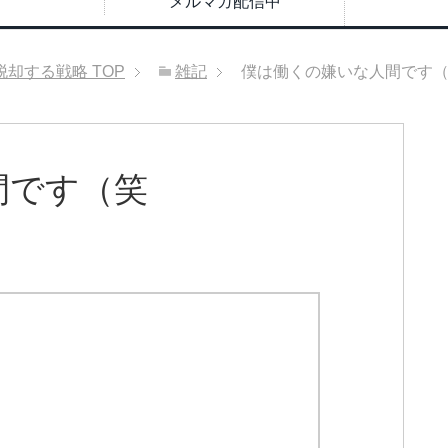
メルマガ配信中
脱却する戦略
TOP
雑記
僕は働くの嫌いな人間です
間です（笑