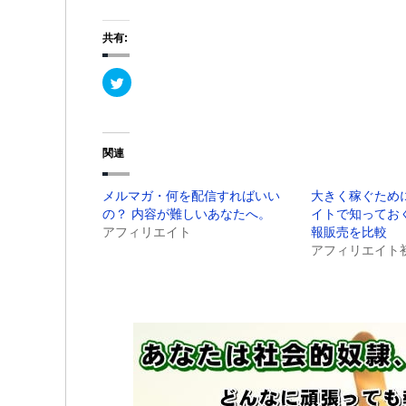
共有:
ク
リ
ッ
ク
し
て
T
関連
w
i
t
t
メルマガ・何を配信すればいい
大きく稼ぐため
e
r
の？ 内容が難しいあなたへ。
イトで知ってお
で
共
アフィリエイト
報販売を比較
有
アフィリエイト
(
新
し
い
ウ
ィ
ン
ド
ウ
で
開
き
ま
す
)