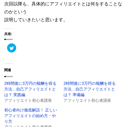
次回以降も、具体的にアフィリエイトとは何をすることな
のかという
説明していきたいと思います。
共有:
ク
リ
ッ
ク
し
て
T
関連
w
i
t
t
2時間後に3万円の報酬を得る
2時間後に3万円の報酬を得る
e
r
方法…自己アフィリエイトと
方法…自己アフィリエイトと
で
共
は？ 実践編
は？ 準備編
有
アフィリエイト初心者講座
アフィリエイト初心者講座
(
新
し
初心者向け徹底解説！ 正しい
い
ウ
アフィリエイトの始め方・や
ィ
り方
ン
ド