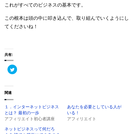
これがすべてのビジネスの基本です。
この根本は頭の中に叩き込んで、
取り組んでいくようにし
てくださいね！
共有:
ク
リ
ッ
ク
し
て
T
関連
w
i
t
t
１．インターネットビジネス
あなたを必要としている人が
e
r
とは？ 最初の一歩
いる！
で
共
アフィリエイト初心者講座
アフィリエイト
有
(
ネットビジネスって何だろ
新
し