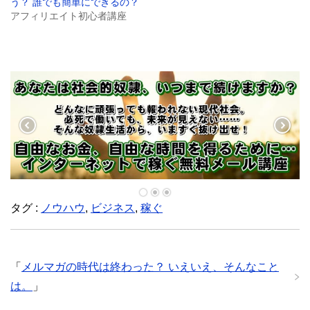
う？ 誰でも簡単にできるの？
い
ウ
アフィリエイト初心者講座
ィ
ン
ド
ウ
で
開
き
ま
す
)
タグ :
ノウハウ
,
ビジネス
,
稼ぐ
「
メルマガの時代は終わった？ いえいえ、そんなこと
は。
」