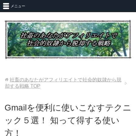
メニュー
社畜のあなたがアフィリエイトで社会的奴隷から脱
却する戦略
TOP
Gmailを便利に使いこなすテクニ
ック５選！ 知って得する使い
方！