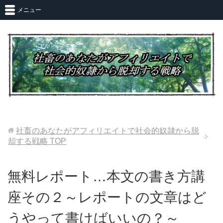
メニュー
社畜のあなたがアフィリエイトで社会的奴隷から脱
却する戦略
TOP
無料レポート…本文の書き方講
座その２～レポートの文章はど
うやって書けばいいの？～