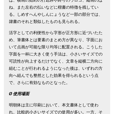
は、横画の始めの打込みや終りのウロコ、縦画のは
ね、また左右の払いなどに楷書の特徴を残してい
る。しめすへんやしんにょうなど一部の部分では、
隷書のそれと類似したものも見られる。
活字としての利便性から字形が正方形に近づいたた
め、筆書体とは要素のまとめ方が異なり、字面にお
いて点画が可能な限り均等に配置される。こうした
字面を一杯に大きく使う手法は、小さいサイズでの
可読性が向上するだけでなく、文章を縦横二方向に
組むことが行われるようになった後は、いずれの方
向へ組んでも整然とした効果を得られるという点
で、さらに有効なものとなった。
Ø
使用場面
明朝体は主に印刷において、本文書体として使わ
れ、比較的小さいサイズでの使用が多い。一方、そ