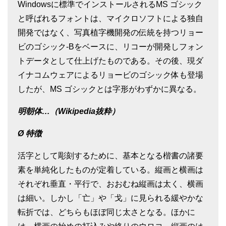
Windowsに標準でインストールされるMS ゴシック
と呼ばれるフォントは、マイクロソフトによる独自
開発ではなく、写真植字機開発の伝統を持つリョー
ビのゴシック-Bをベースに、リコーが開発しフォン
トデータとして仕上げたものである。その後、現ダ
イナコムウェアによるリョービのゴシック体も登場
したが、MS ゴシックとは字形がわずかに異なる。
明朝体…
（
Wikipedia抜粋）
Ø
特徴
活字として彫刻するために、基本となる楷書の諸要
素を単純化したものが定着している。縦画と横画は
それぞれ垂直・平行で、おおむね縦画は太く、横画
は細い。しかし「亡」や「戈」に見られる緩やかな
転折では、どちらもほぼ同じ太さとなる。ほかに