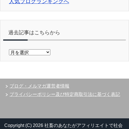
人気ブログランキングへ
過去記事はこちらから
過
去
記
事
は
こ
ブログ・メルマガ運営者情報
ち
ら
プライバシーポリシー及び特定商取引法に基づく表記
か
ら
Copyright (C) 2026 社畜のあなたがアフィリエイトで社会