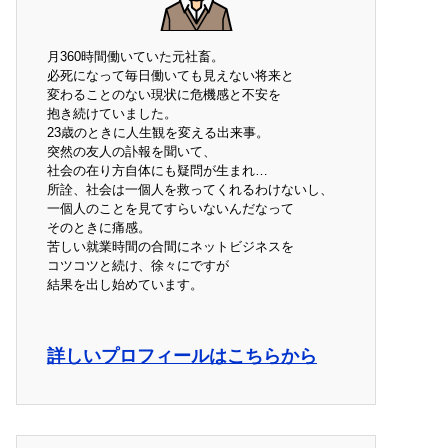
月360時間働いていた元社畜。
必死になって毎日働いても見えない将来と
変わることのない現状に危機感と不安を
抱き続けていました。
23歳のときに人生観を変える出来事。
突然の友人の訃報を聞いて、
社会の在り方自体にも疑問が生まれ…
所詮、社会は一個人を救ってくれるわけないし、
一個人のことを見てすらいないんだなって
そのときに痛感。
苦しい就業時間の合間にネットビジネスを
コツコツと続け、徐々にですが
結果を出し始めています。
詳しいプロフィールはこちらから