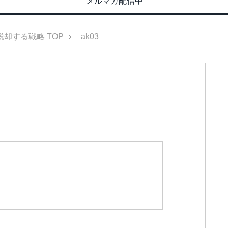
メルマガ配信中
脱却する戦略
TOP
ak03