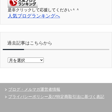
是非クリックして応援してください＾＾
人気ブログランキングへ
過去記事はこちらから
過
去
記
事
は
こ
ブログ・メルマガ運営者情報
ち
ら
プライバシーポリシー及び特定商取引法に基づく表記
か
ら