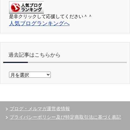
是非クリックして応援してください＾＾
人気ブログランキングへ
過去記事はこちらから
過
去
記
事
は
こ
ブログ・メルマガ運営者情報
ち
ら
プライバシーポリシー及び特定商取引法に基づく表記
か
ら