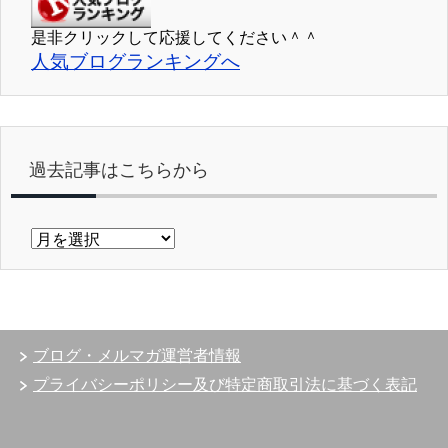
是非クリックして応援してください＾＾
人気ブログランキングへ
過去記事はこちらから
過
去
記
事
は
こ
ブログ・メルマガ運営者情報
ち
ら
プライバシーポリシー及び特定商取引法に基づく表記
か
ら