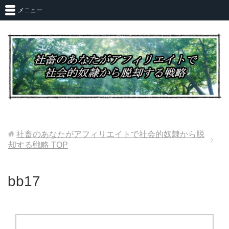
メニュー
社畜のあなたがアフィリエイトで社会的奴隷から脱
却する戦略
TOP
bb17