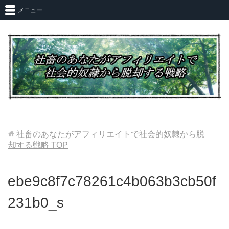
メニュー
社畜のあなたがアフィリエイトで社会的奴隷から脱
却する戦略
TOP
ebe9c8f7c78261c4b063b3cb50f
231b0_s