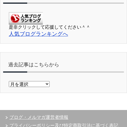
是非クリックして応援してください＾＾
人気ブログランキングへ
過去記事はこちらから
過
去
記
事
は
こ
ブログ・メルマガ運営者情報
ち
ら
プライバシーポリシー及び特定商取引法に基づく表記