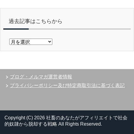
過去記事はこちらから
過
去
記
事
は
こ
ブログ・メルマガ運営者情報
ち
ら
プライバシーポリシー及び特定商取引法に基づく表記
か
ら
Copyright (C) 2026 社畜のあなたがアフィリエイトで社会
的奴隷から脱却する戦略
All Rights Reserved.