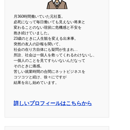
月360時間働いていた元社畜。
必死になって毎日働いても見えない将来と
変わることのない現状に危機感と不安を
抱き続けていました。
23歳のときに人生観を変える出来事。
突然の友人の訃報を聞いて、
社会の在り方自体にも疑問が生まれ…
所詮、社会は一個人を救ってくれるわけないし、
一個人のことを見てすらいないんだなって
そのときに痛感。
苦しい就業時間の合間にネットビジネスを
コツコツと続け、徐々にですが
結果を出し始めています。
詳しいプロフィールはこちらから