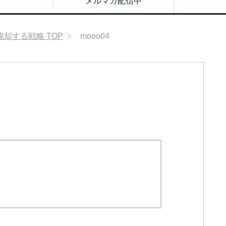
メルマガ配信中
脱却する戦略
TOP
mooo04