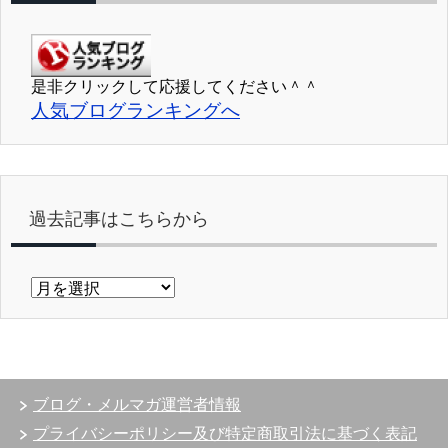
是非クリックして応援してください＾＾
人気ブログランキングへ
過去記事はこちらから
過
去
記
事
は
こ
ブログ・メルマガ運営者情報
ち
ら
プライバシーポリシー及び特定商取引法に基づく表記