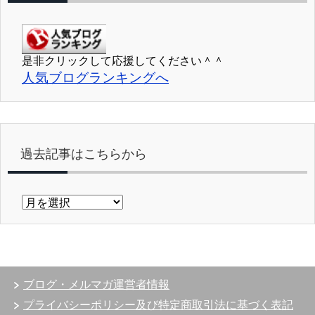
是非クリックして応援してください＾＾
人気ブログランキングへ
過去記事はこちらから
過
去
記
事
は
こ
ブログ・メルマガ運営者情報
ち
ら
プライバシーポリシー及び特定商取引法に基づく表記