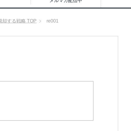
メルマガ配信中
脱却する戦略
TOP
re001