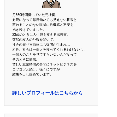
月360時間働いていた元社畜。
必死になって毎日働いても見えない将来と
変わることのない現状に危機感と不安を
抱き続けていました。
23歳のときに人生観を変える出来事。
突然の友人の訃報を聞いて、
社会の在り方自体にも疑問が生まれ…
所詮、社会は一個人を救ってくれるわけないし、
一個人のことを見てすらいないんだなって
そのときに痛感。
苦しい就業時間の合間にネットビジネスを
コツコツと続け、徐々にですが
結果を出し始めています。
詳しいプロフィールはこちらから