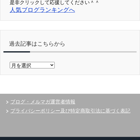
是非クリックして応援してください＾＾
人気ブログランキングへ
過去記事はこちらから
過
去
記
事
は
こ
ブログ・メルマガ運営者情報
ち
ら
プライバシーポリシー及び特定商取引法に基づく表記
か
ら