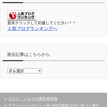
是非クリックして応援してください＾＾
人気ブログランキングへ
過去記事はこちらから
過
去
記
事
は
こ
ブログ・メルマガ運営者情報
ち
ら
プライバシーポリシー及び特定商取引法に基づく表記