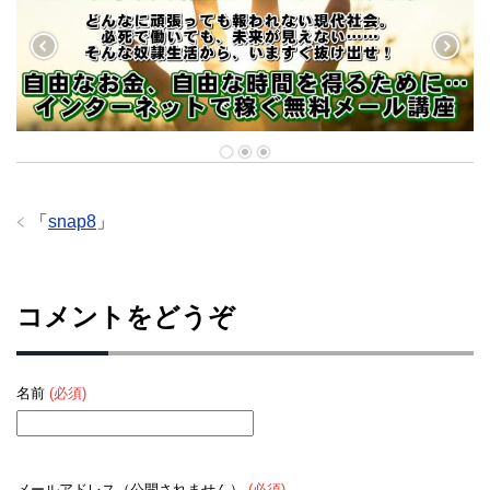
「
snap8
」
コメントをどうぞ
名前
(必須)
メールアドレス（公開されません）
(必須)