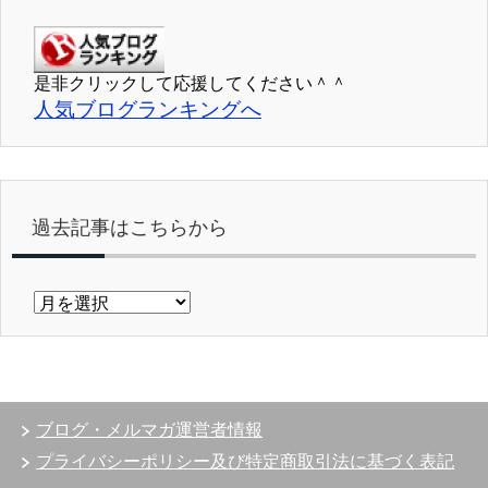
是非クリックして応援してください＾＾
人気ブログランキングへ
過去記事はこちらから
過
去
記
事
は
こ
ブログ・メルマガ運営者情報
ち
ら
プライバシーポリシー及び特定商取引法に基づく表記
か