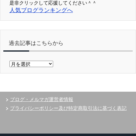
是非クリックして応援してください＾＾
人気ブログランキングへ
過去記事はこちらから
過
去
記
事
は
こ
ブログ・メルマガ運営者情報
ち
ら
プライバシーポリシー及び特定商取引法に基づく表記
か
ら