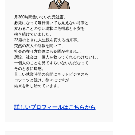
月360時間働いていた元社畜。
必死になって毎日働いても見えない将来と
変わることのない現状に危機感と不安を
抱き続けていました。
23歳のときに人生観を変える出来事。
突然の友人の訃報を聞いて、
社会の在り方自体にも疑問が生まれ…
所詮、社会は一個人を救ってくれるわけないし、
一個人のことを見てすらいないんだなって
そのときに痛感。
苦しい就業時間の合間にネットビジネスを
コツコツと続け、徐々にですが
結果を出し始めています。
詳しいプロフィールはこちらから