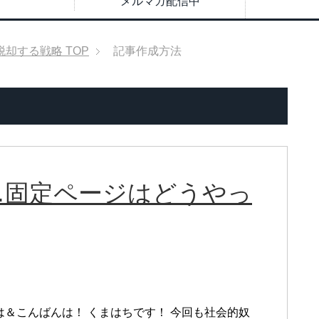
メルマガ配信中
脱却する戦略
TOP
記事作成方法
…固定ページはどうやっ
は＆こんばんは！ くまはちです！ 今回も社会的奴