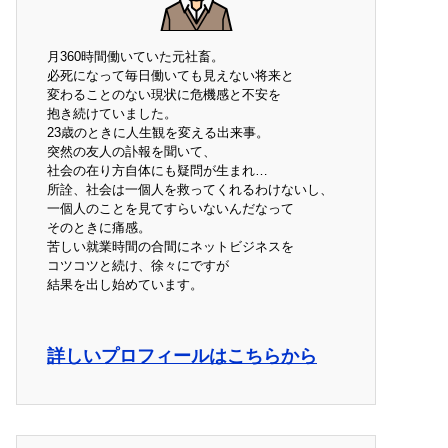
月360時間働いていた元社畜。
必死になって毎日働いても見えない将来と
変わることのない現状に危機感と不安を
抱き続けていました。
23歳のときに人生観を変える出来事。
突然の友人の訃報を聞いて、
社会の在り方自体にも疑問が生まれ…
所詮、社会は一個人を救ってくれるわけないし、
一個人のことを見てすらいないんだなって
そのときに痛感。
苦しい就業時間の合間にネットビジネスを
コツコツと続け、徐々にですが
結果を出し始めています。
詳しいプロフィールはこちらから