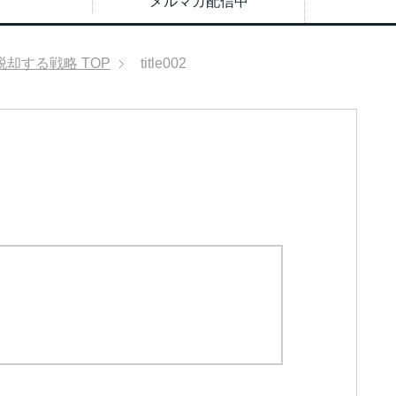
メルマガ配信中
脱却する戦略
TOP
title002