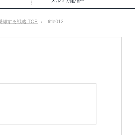
メルマガ配信中
脱却する戦略
TOP
title012