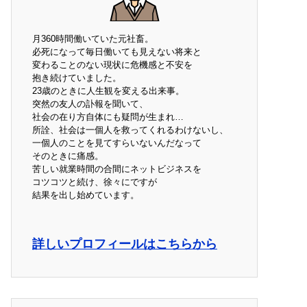
月360時間働いていた元社畜。
必死になって毎日働いても見えない将来と
変わることのない現状に危機感と不安を
抱き続けていました。
23歳のときに人生観を変える出来事。
突然の友人の訃報を聞いて、
社会の在り方自体にも疑問が生まれ…
所詮、社会は一個人を救ってくれるわけないし、
一個人のことを見てすらいないんだなって
そのときに痛感。
苦しい就業時間の合間にネットビジネスを
コツコツと続け、徐々にですが
結果を出し始めています。
詳しいプロフィールはこちらから