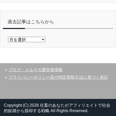
過去記事はこちらから
過
去
記
事
は
こ
ブログ・メルマガ運営者情報
ち
ら
プライバシーポリシー及び特定商取引法に基づく表記
か
ら
Copyright (C) 2026 社畜のあなたがアフィリエイトで社会
的奴隷から脱却する戦略
All Rights Reserved.