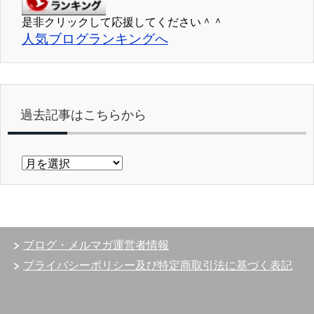
是非クリックして応援してください＾＾
人気ブログランキングへ
過去記事はこちらから
過
去
記
事
は
こ
ブログ・メルマガ運営者情報
ち
ら
プライバシーポリシー及び特定商取引法に基づく表記
か
ら