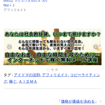
0001】マクスウェルの３つの
ィ
Not＋１
ン
ド
アフィリエイト
ウ
で
開
き
ま
す
)
タグ :
アイドマの法則
,
アフィリエイト
,
コピーライティン
グ
,
稼ぐ
,
ＡＩＤＭＡ
「
価格が価値を決める
」