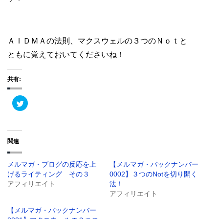
ＡＩＤＭＡの法則、マクスウェルの３つのＮｏｔと
ともに覚えておいてくださいね！
共有:
ク
リ
ッ
ク
し
て
T
関連
w
i
t
t
メルマガ・ブログの反応を上
【メルマガ・バックナンバー
e
r
げるライティング その３
0002】３つのNotを切り開く
で
共
アフィリエイト
法！
有
アフィリエイト
(
新
し
【メルマガ・バックナンバー
い
ウ