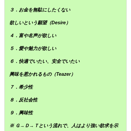
３．お金を無駄にしたくない
欲しいという願望（Desire）
４．富や名声が欲しい
５．愛や魅力が欲しい
６．快適でいたい、安全でいたい
興味を惹かれるもの（Teazer）
７．希少性
８．反社会性
９．興味性
※ Ｇ→Ｄ→Ｔという流れで、人はより強い欲求を示