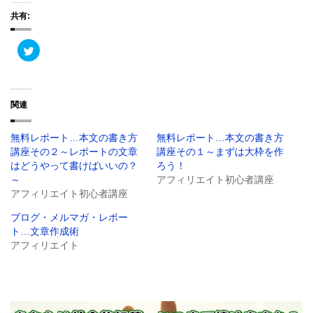
共有:
ク
リ
ッ
ク
し
て
T
関連
w
i
t
t
無料レポート…本文の書き方
無料レポート…本文の書き方
e
r
講座その２～レポートの文章
講座その１～まずは大枠を作
で
共
はどうやって書けばいいの？
ろう！
有
～
アフィリエイト初心者講座
(
新
アフィリエイト初心者講座
し
い
ウ
ブログ・メルマガ・レポー
ィ
ト…文章作成術
ン
ド
アフィリエイト
ウ
で
開
き
ま
す
)