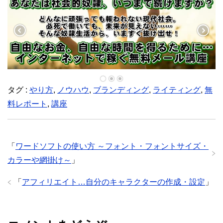
タグ :
やり方
,
ノウハウ
,
ブランディング
,
ライティング
,
無
料レポート
,
講座
「
ワードソフトの使い方 ～フォント・フォントサイズ・
カラーや網掛け～
」
「
アフィリエイト…自分のキャラクターの作成・設定
」