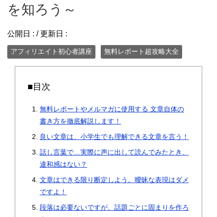
を知ろう～
公開日 :
/ 更新日 :
アフィリエイト初心者講座
無料レポート超攻略大全
■目次
無料レポートやメルマガに使用する 文章自体の
書き方を徹底解説します！
良い文章は、小学生でも理解できる文章を言う！
話し言葉で…実際に声に出して読んでみたとき、
違和感はない？
文章はできる限り断定しよう。曖昧な表現はダメ
ですよ！
段落は必要ないですが、話題ごとに固まりを作ろ