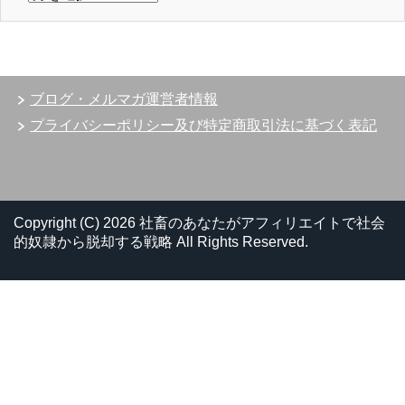
去
記
事
は
こ
ブログ・メルマガ運営者情報
ち
ら
プライバシーポリシー及び特定商取引法に基づく表記
か
ら
Copyright (C) 2026 社畜のあなたがアフィリエイトで社会
的奴隷から脱却する戦略
All Rights Reserved.