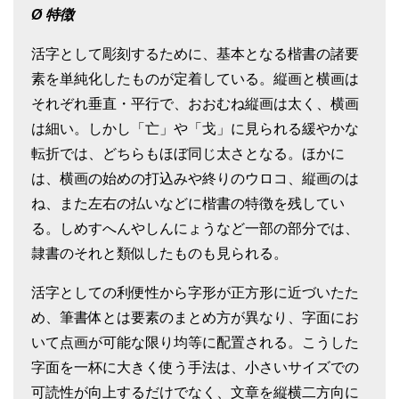
Ø
特徴
活字として彫刻するために、基本となる楷書の諸要
素を単純化したものが定着している。縦画と横画は
それぞれ垂直・平行で、おおむね縦画は太く、横画
は細い。しかし「亡」や「戈」に見られる緩やかな
転折では、どちらもほぼ同じ太さとなる。ほかに
は、横画の始めの打込みや終りのウロコ、縦画のは
ね、また左右の払いなどに楷書の特徴を残してい
る。しめすへんやしんにょうなど一部の部分では、
隷書のそれと類似したものも見られる。
活字としての利便性から字形が正方形に近づいたた
め、筆書体とは要素のまとめ方が異なり、字面にお
いて点画が可能な限り均等に配置される。こうした
字面を一杯に大きく使う手法は、小さいサイズでの
可読性が向上するだけでなく、文章を縦横二方向に