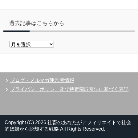
過去記事はこちらから
過
去
記
事
は
こ
ブログ・メルマガ運営者情報
ち
ら
プライバシーポリシー及び特定商取引法に基づく表記
か
ら
Copyright (C) 2026 社畜のあなたがアフィリエイトで社会
的奴隷から脱却する戦略
All Rights Reserved.