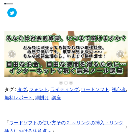
ク
リ
ッ
ク
し
て
T
w
i
t
t
e
r
で
共
有
(
新
し
い
ウ
ィ
タグ :
ン
タグ
,
フォント
,
ライティング
,
ワードソフト
,
初心者
,
ド
ウ
無料レポート
,
網掛け
,
講座
で
開
き
ま
す
)
「
ワードソフトの使い方その２ ～リンクの挿入・リンク
挿入における注意点～
」