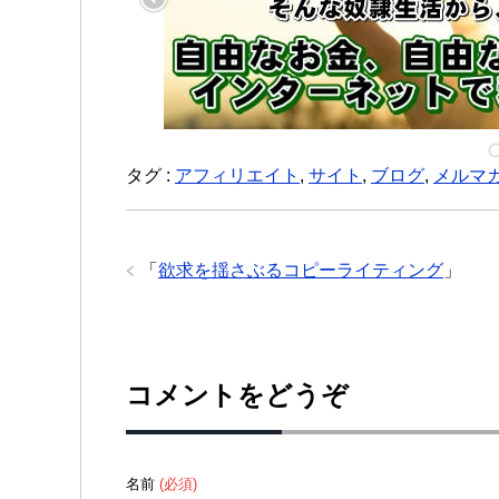
タグ :
アフィリエイト
,
サイト
,
ブログ
,
メルマ
「
欲求を揺さぶるコピーライティング
」
コメントをどうぞ
名前
(必須)