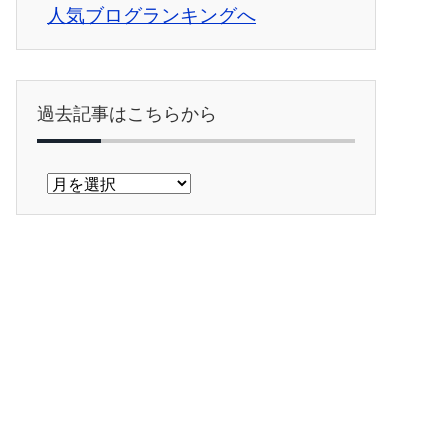
人気ブログランキングへ
過去記事はこちらから
過
去
記
事
は
こ
ち
ら
か
ら