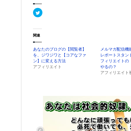
ク
リ
ッ
ク
し
て
T
関連
w
i
t
t
あなたのブログの【閲覧者】
メルマガ配信機
e
r
を、ジワジワと【コアなファ
レポートスタン
で
共
ン】に変える方法
フィリエイトの
有
アフィリエイト
やるの？
(
新
アフィリエイト
し
い
ウ
ィ
ン
ド
ウ
で
開
き
ま
す
)