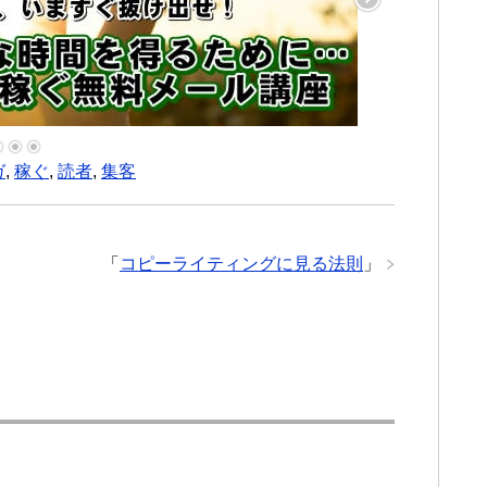
ガ
,
稼ぐ
,
読者
,
集客
「
コピーライティングに見る法則
」