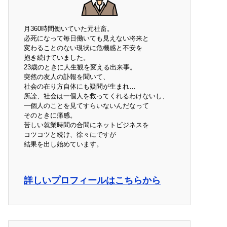
月360時間働いていた元社畜。
必死になって毎日働いても見えない将来と
変わることのない現状に危機感と不安を
抱き続けていました。
23歳のときに人生観を変える出来事。
突然の友人の訃報を聞いて、
社会の在り方自体にも疑問が生まれ…
所詮、社会は一個人を救ってくれるわけないし、
一個人のことを見てすらいないんだなって
そのときに痛感。
苦しい就業時間の合間にネットビジネスを
コツコツと続け、徐々にですが
結果を出し始めています。
詳しいプロフィールはこちらから