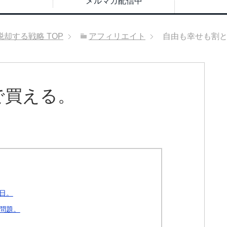
メルマガ配信中
脱却する戦略
TOP
アフィリエイト
自由も幸せも割
で買える。
日。
問題。