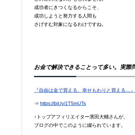
成功者にきつくなるからこそ、
成功しようと努力する人間も
さげすむ対象になるわけですね。
お金で解決できることって多い。実際
『自由は金で買える、幸せもわりと買える…
⇒
https://bit.ly/1T5mUTs
↑トップアフィリエイター濱田大輔さんが、
ブログの中でこのように綴られています。