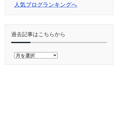
人気ブログランキングへ
過去記事はこちらから
過
去
記
事
は
こ
ち
ら
か
ら