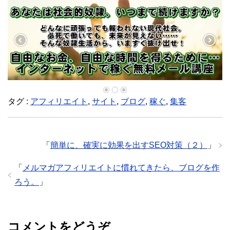
T
w
i
t
t
e
r
で
共
有
(
新
し
い
ウ
ィ
タグ :
ン
アフィリエイト
,
サイト
,
ブログ
,
稼ぐ
,
集客
ド
ウ
で
開
き
ま
す
「
簡単に、確実に効果を出すSEO対策（２）
」
)
「
メルマガアフィリエイトに慣れてきたら、ブログを作
ろう。
」
コメントをどうぞ